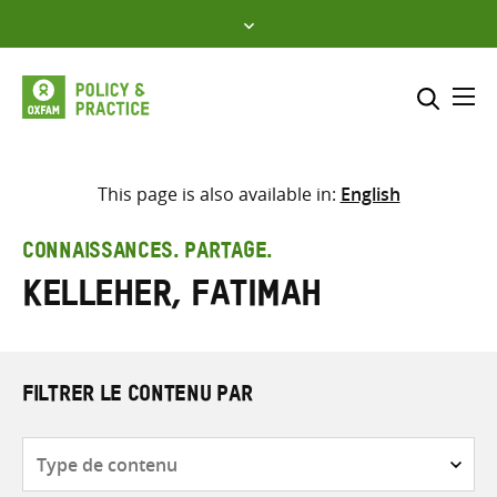
Skip
to
content
Me
Inclure
Sélectionner l’emplacement d
This page is also available in:
English
RECHERCHER
Saisir
CONNAISSANCES. PARTAGE.
les
Kelleher, Fatimah
termes
de
recherche
FILTRER LE CONTENU PAR
Type
de