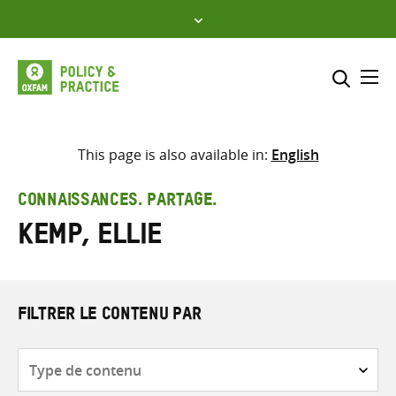
Skip
to
content
Me
Inclure
Sélectionner l’emplacement d
This page is also available in:
English
RECHERCHER
Saisir
CONNAISSANCES. PARTAGE.
les
Kemp, Ellie
termes
de
recherche
FILTRER LE CONTENU PAR
Type
de