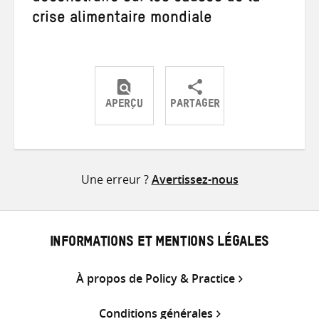
crise alimentaire mondiale
APERÇU
PARTAGER
Partager
Partager
Partager
sur
sur
par
Twitter
Facebook
e-
Une erreur ?
Avertissez-nous
mail
INFORMATIONS ET MENTIONS LÉGALES
À propos de Policy & Practice
Conditions générales