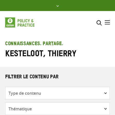
Skip
to
content
Me
Inclure
Sélectionner l’emplacement d
CONNAISSANCES. PARTAGE.
Kesteloot, Thierry
RECHERCHER
Saisir
les
termes
de
FILTRER LE CONTENU PAR
recherche
Type
de
contenu
Thématique