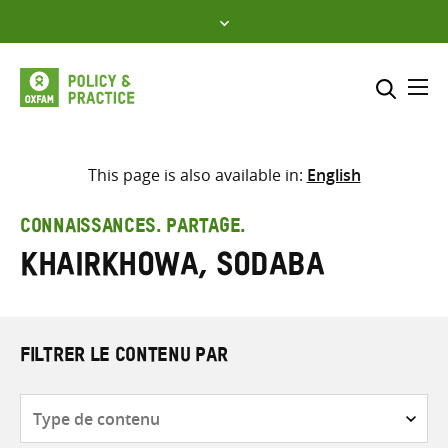
Skip
to
content
Me
Inclure
Sélectionner l’emplacement d
This page is also available in:
English
RECHERCHER
Saisir
CONNAISSANCES. PARTAGE.
les
Khairkhowa, Sodaba
termes
de
recherche
FILTRER LE CONTENU PAR
Type
de