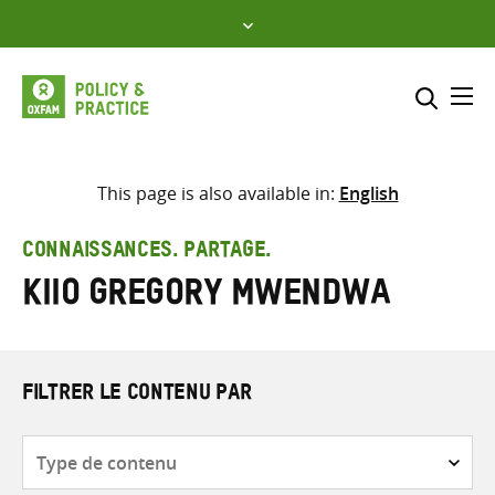
Skip
to
content
Me
Inclure
Sélectionner l’emplacement d
This page is also available in:
English
RECHERCHER
Saisir
CONNAISSANCES. PARTAGE.
les
Kiio Gregory Mwendwa
termes
de
recherche
FILTRER LE CONTENU PAR
Type
de