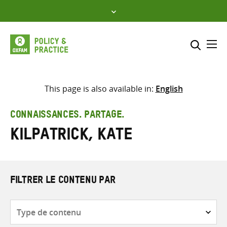
Skip
to
content
Me
Inclure
Sélectionner l’emplacement d
This page is also available in:
English
RECHERCHER
Saisir
CONNAISSANCES. PARTAGE.
les
Kilpatrick, Kate
termes
de
recherche
FILTRER LE CONTENU PAR
Type
de