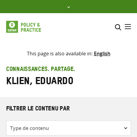
Skip
to
content
Me
Inclure
Sélectionner l’emplacement d
This page is also available in:
English
RECHERCHER
Saisir
CONNAISSANCES. PARTAGE.
les
Klien, Eduardo
termes
de
recherche
FILTRER LE CONTENU PAR
Type
de