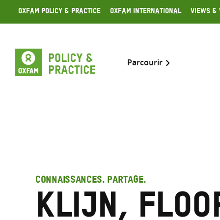
Skip
Oxfam Policy & Practice
Oxfam International
Views & 
to
content
Parcourir
CONNAISSANCES. PARTAGE.
Klijn, Floo