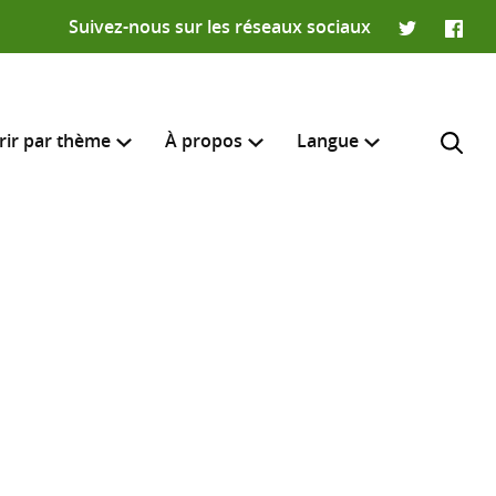
Suivez-nous sur les réseaux sociaux
Twitter
Faceb
rir par thème
À propos
Langue
English
e recherche
R