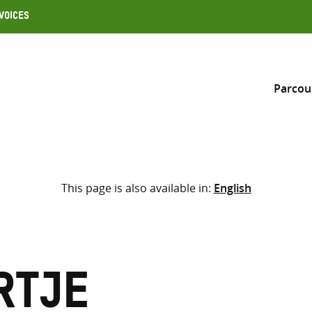
Voices
Parcou
Inclure
This page is also available in:
English
Sélectionner l’emplacement d
RECHERCHE
Saisir
les
termes
rtje
de