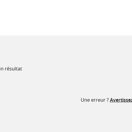
recherche
ressources
n résultat
Une erreur ?
Avertisse