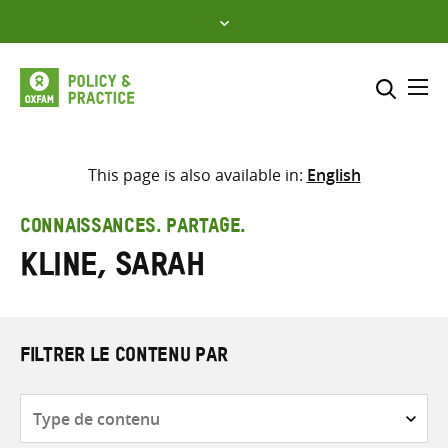
Skip
to
content
Me
Inclure
Sélectionner l’emplacement d
This page is also available in:
English
RECHERCHER
Saisir
CONNAISSANCES. PARTAGE.
les
Kline, Sarah
termes
de
recherche
FILTRER LE CONTENU PAR
Type
de