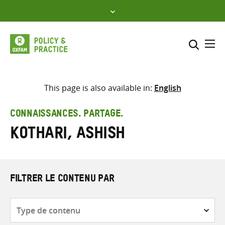
Skip
to
content
Me
Inclure
Sélectionner l’emplacement d
This page is also available in:
English
RECHERCHER
Saisir
CONNAISSANCES. PARTAGE.
les
Kothari, Ashish
termes
de
recherche
FILTRER LE CONTENU PAR
Type
de