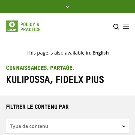
Skip
to
content
Me
Inclure
Sélectionner l’emplacement d
This page is also available in:
English
RECHERCHER
Saisir
CONNAISSANCES. PARTAGE.
les
Kulipossa, Fidelx Pius
termes
de
recherche
FILTRER LE CONTENU PAR
Type
de