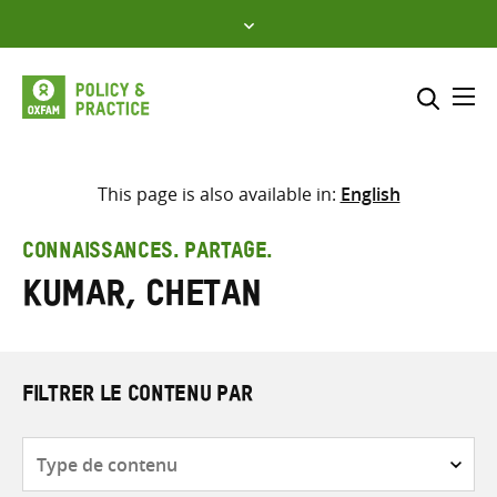
Skip
to
content
Me
Inclure
Sélectionner l’emplacement d
This page is also available in:
English
RECHERCHER
Saisir
CONNAISSANCES. PARTAGE.
les
Kumar, Chetan
termes
de
recherche
FILTRER LE CONTENU PAR
Type
de