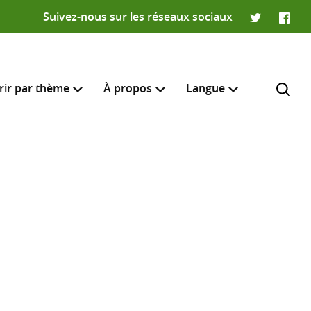
Suivez-nous sur les réseaux sociaux
Twitter
Faceb
rir par thème
À propos
Langue
English
e recherche
R