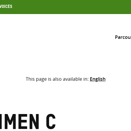
Voices
Parcou
Inclure
This page is also available in:
English
Sélectionner l’emplacement d
RECHERCHE
Saisir
les
termes
mmen C
de