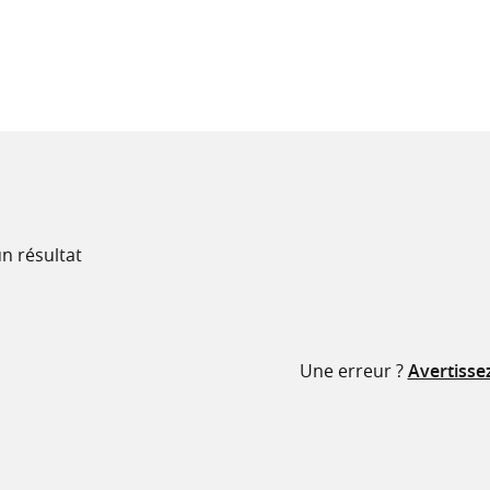
recherche
ressources
n résultat
Une erreur ?
Avertisse