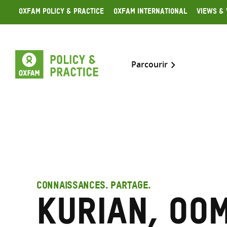
Skip
Oxfam Policy & Practice
Oxfam International
Views & 
to
content
Parcourir
CONNAISSANCES. PARTAGE.
Kurian, Oo