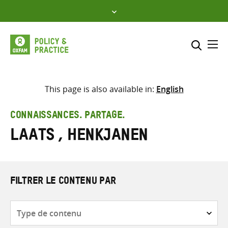
Skip
to
content
Me
Inclure
Sélectionner l’emplacement d
This page is also available in:
English
RECHERCHER
Saisir
CONNAISSANCES. PARTAGE.
les
Laats , Henkjanen
termes
de
recherche
FILTRER LE CONTENU PAR
Type
de