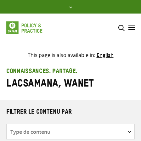
Skip
to
content
Me
Inclure
Sélectionner l’emplacement d
This page is also available in:
English
RECHERCHER
Saisir
CONNAISSANCES. PARTAGE.
les
Lacsamana, Wanet
termes
de
recherche
FILTRER LE CONTENU PAR
Type
de