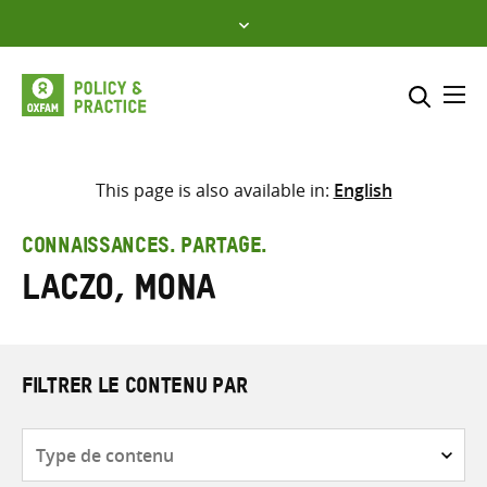
Skip
to
content
Me
Inclure
Sélectionner l’emplacement d
This page is also available in:
English
RECHERCHER
Saisir
CONNAISSANCES. PARTAGE.
les
Laczo, Mona
termes
de
recherche
FILTRER LE CONTENU PAR
Type
de