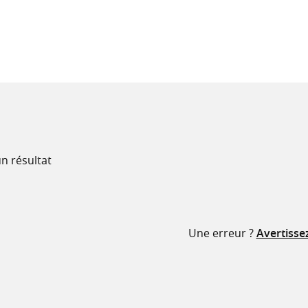
recherche
ressources
n résultat
Une erreur ?
Avertisse