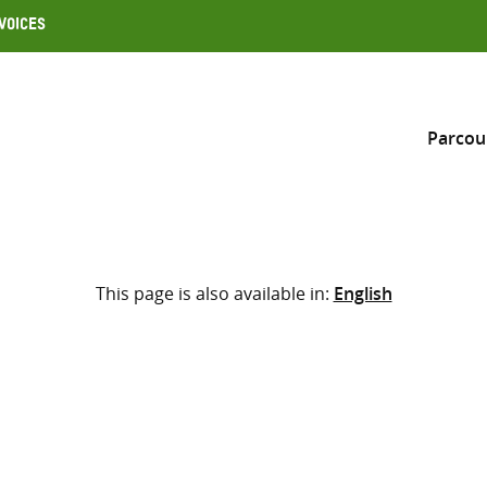
Voices
Parcou
Inclure
This page is also available in:
English
Sélectionner l’emplacement d
RECHERCHE
Saisir
les
termes
de