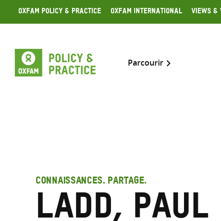
Skip
Oxfam Policy & Practice
Oxfam International
Views & 
to
content
Parcourir
CONNAISSANCES. PARTAGE.
Ladd, Paul