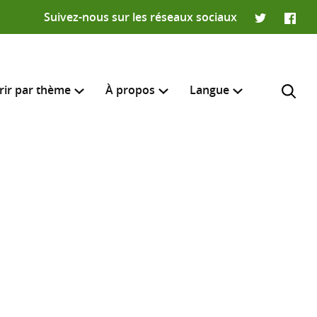
Suivez-nous sur les réseaux sociaux
Twitter
Faceb
rir par thème
À propos
Langue
English
e recherche
R