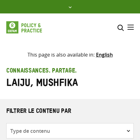
Skip
to
content
Me
Inclure
Sélectionner l’emplacement d
This page is also available in:
English
RECHERCHER
Saisir
CONNAISSANCES. PARTAGE.
les
Laiju, Mushfika
termes
de
recherche
FILTRER LE CONTENU PAR
Type
de