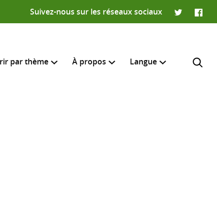
Suivez-nous sur les réseaux sociaux
Twitter
Faceb
rir par thème
À propos
Langue
English
e recherche
R