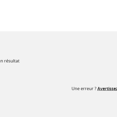
recherche
ressources
n résultat
Une erreur ?
Avertisse