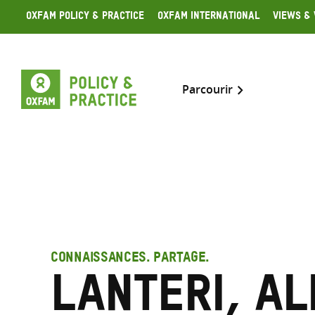
Skip
Oxfam Policy & Practice
Oxfam International
Views & 
to
content
Parcourir
CONNAISSANCES. PARTAGE.
Lanteri, A