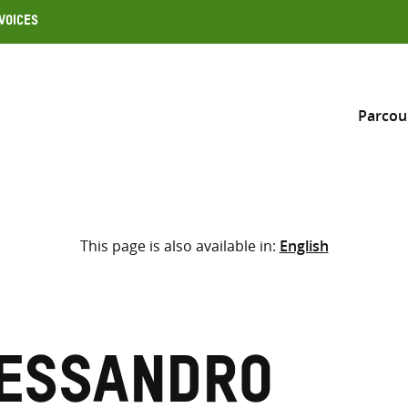
Voices
Parcou
Inclure
This page is also available in:
English
Sélectionner l’emplacement d
RECHERCHE
Saisir
les
termes
lessandro
de