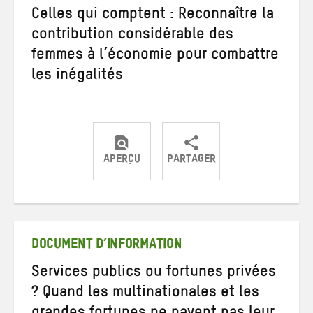
Celles qui comptent : Reconnaître la
contribution considérable des
femmes à l’économie pour combattre
les inégalités
APERÇU
PARTAGER
Partager
Partager
Partager
sur
sur
par
Twitter
Facebook
e-
mail
DOCUMENT D’INFORMATION
Services publics ou fortunes privées
? Quand les multinationales et les