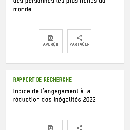
des personnes les plus riches du
monde
APERÇU
PARTAGER
Partager
Partager
Partager
sur
sur
par
Twitter
Facebook
e-
mail
RAPPORT DE RECHERCHE
Indice de l’engagement à la
réduction des inégalités 2022