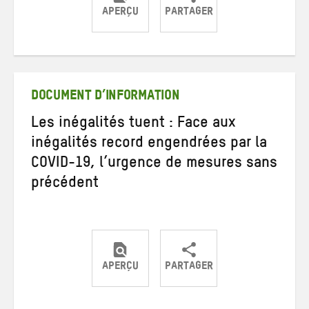
APERÇU
PARTAGER
Partager
Partager
Partager
sur
sur
par
Twitter
Facebook
e-
mail
DOCUMENT D’INFORMATION
Les inégalités tuent : Face aux
inégalités record engendrées par la
COVID-19, l’urgence de mesures sans
précédent
APERÇU
PARTAGER
Partager
Partager
Partager
sur
sur
par