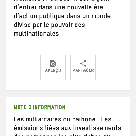
d’entrer dans une nouvelle ère
d’action publique dans un monde
divisé par le pouvoir des
multinationales
APERÇU
PARTAGER
Partager
Partager
Partager
sur
sur
par
Twitter
Facebook
e-
mail
NOTE D’INFORMATION
Les milliardaires du carbone : Les
émissions liées aux investissements