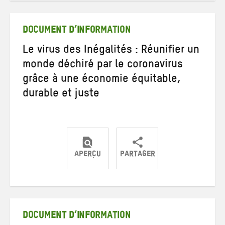
Twitter
Facebook
e-
mail
DOCUMENT D’INFORMATION
Le virus des Inégalités : Réunifier un
monde déchiré par le coronavirus
grâce à une économie équitable,
durable et juste
APERÇU
PARTAGER
Partager
Partager
Partager
sur
sur
par
Twitter
Facebook
e-
mail
DOCUMENT D’INFORMATION