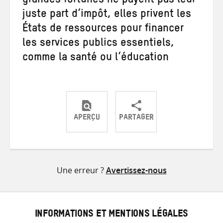
grandes fortunes ne payent pas leur
juste part d’impôt, elles privent les
États de ressources pour financer
les services publics essentiels,
comme la santé ou l’éducation
APERÇU
PARTAGER
Partager
Partager
Partager
sur
sur
par
Twitter
Facebook
e-
Une erreur ?
Avertissez-nous
mail
INFORMATIONS ET MENTIONS LÉGALES