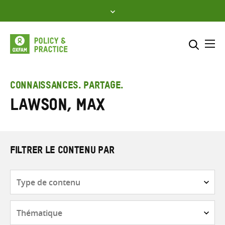
Skip
to
content
Me
Inclure
Sélectionner l’emplacement d
CONNAISSANCES. PARTAGE.
Lawson, Max
RECHERCHER
Saisir
les
termes
de
FILTRER LE CONTENU PAR
recherche
Type
de
contenu
Thématique