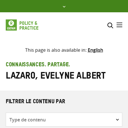
Skip
to
content
Me
Inclure
Sélectionner l’emplacement d
This page is also available in:
English
RECHERCHER
Saisir
CONNAISSANCES. PARTAGE.
les
Lazaro, Evelyne Albert
termes
de
recherche
FILTRER LE CONTENU PAR
Type
de