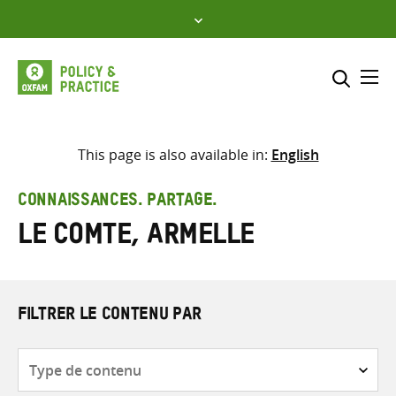
Skip
to
content
Me
Inclure
Sélectionner l’emplacement d
This page is also available in:
English
RECHERCHER
Saisir
CONNAISSANCES. PARTAGE.
les
Le Comte, Armelle
termes
de
recherche
FILTRER LE CONTENU PAR
Type
de