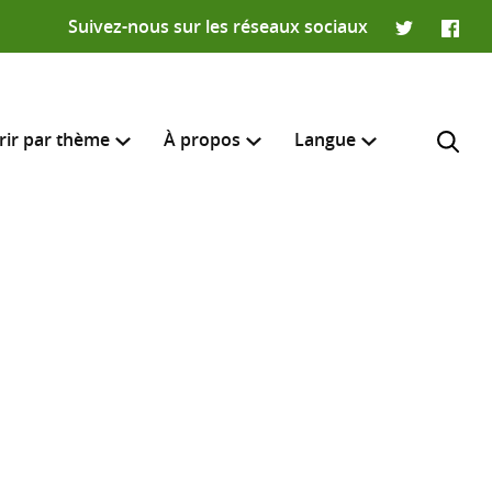
Suivez-nous sur les réseaux sociaux
Twitter
Faceb
rir par thème
À propos
Langue
English
e recherche
R