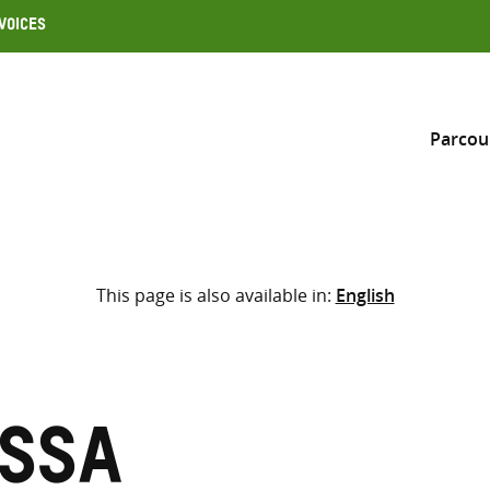
Voices
Parcou
Inclure
This page is also available in:
English
Sélectionner l’emplacement d
RECHERCHE
Saisir
les
termes
issa
de