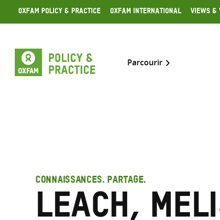
Skip
Oxfam Policy & Practice
Oxfam International
Views & 
to
content
Parcourir
CONNAISSANCES. PARTAGE.
Leach, Mel