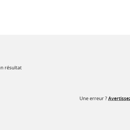
recherche
ressources
n résultat
Une erreur ?
Avertisse