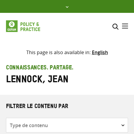
Skip
to
content
Me
Inclure
Sélectionner l’emplacement d
This page is also available in:
English
RECHERCHER
Saisir
CONNAISSANCES. PARTAGE.
les
Lennock, Jean
termes
de
recherche
FILTRER LE CONTENU PAR
Type
de