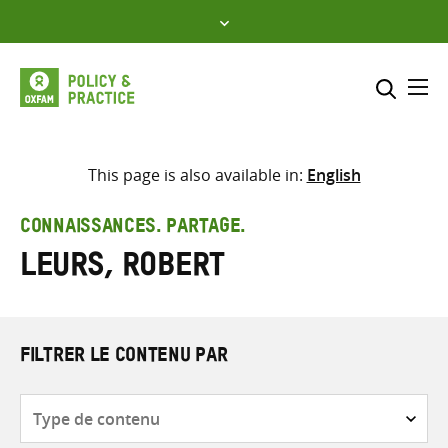
Skip
to
content
Me
Inclure
Sélectionner l’emplacement d
This page is also available in:
English
RECHERCHER
Saisir
CONNAISSANCES. PARTAGE.
les
Leurs, Robert
termes
de
recherche
FILTRER LE CONTENU PAR
Type
de