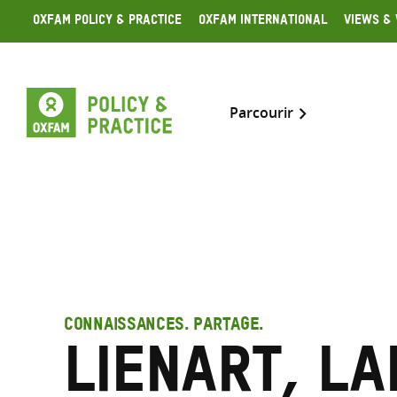
Skip
Oxfam Policy & Practice
Oxfam International
Views & 
to
content
Parcourir
CONNAISSANCES. PARTAGE.
Lienart, La