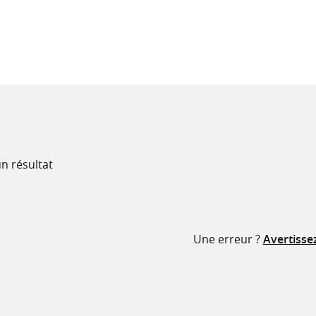
recherche
ressources
n résultat
Une erreur ?
Avertisse