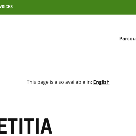
Voices
Parcou
Inclure
This page is also available in:
English
Sélectionner l’emplacement d
RECHERCHE
Saisir
les
termes
etitia
de