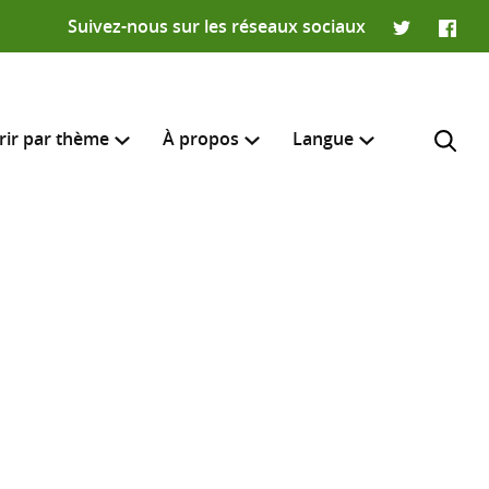
Suivez-nous sur les réseaux sociaux
Twitter
Faceb
rir par thème
À propos
Langue
English
e recherche
R