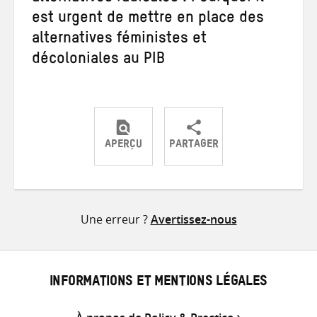
est urgent de mettre en place des
alternatives féministes et
décoloniales au PIB
APERÇU
PARTAGER
Partager
Partager
Partager
sur
sur
par
Twitter
Facebook
e-
Une erreur ?
Avertissez-nous
mail
INFORMATIONS ET MENTIONS LÉGALES