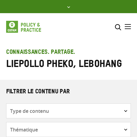
Skip
to
content
Me
Inclure
Sélectionner l’emplacement d
CONNAISSANCES. PARTAGE.
Liepollo Pheko, Lebohang
RECHERCHER
Saisir
les
termes
de
FILTRER LE CONTENU PAR
recherche
Type
de
contenu
Thématique