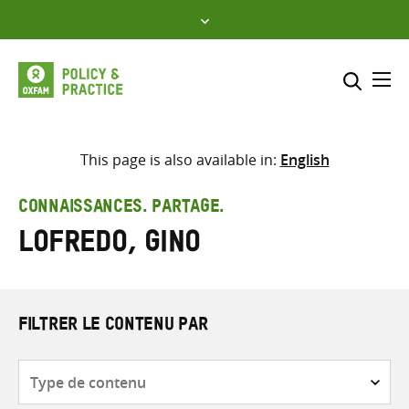
Skip
to
content
Me
Inclure
Sélectionner l’emplacement d
This page is also available in:
English
RECHERCHER
Saisir
CONNAISSANCES. PARTAGE.
les
Lofredo, Gino
termes
de
recherche
FILTRER LE CONTENU PAR
Type
de