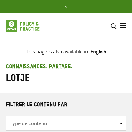
Skip
to
content
Me
Inclure
Sélectionner l’emplacement d
This page is also available in:
English
RECHERCHER
Saisir
CONNAISSANCES. PARTAGE.
les
Lotje
termes
de
recherche
FILTRER LE CONTENU PAR
Type
de