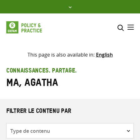
Skip
to
content
Me
Inclure
Sélectionner l’emplacement d
This page is also available in:
English
RECHERCHER
Saisir
CONNAISSANCES. PARTAGE.
les
Ma, Agatha
termes
de
recherche
FILTRER LE CONTENU PAR
Type
de