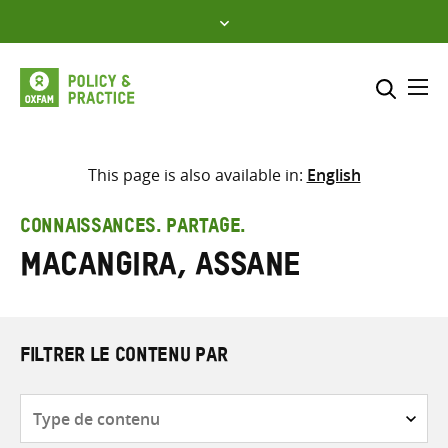
Skip
to
content
Me
Inclure
Sélectionner l’emplacement d
This page is also available in:
English
RECHERCHER
Saisir
CONNAISSANCES. PARTAGE.
les
Macangira, Assane
termes
de
recherche
FILTRER LE CONTENU PAR
Type
de