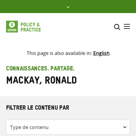
Skip
to
content
Me
Inclure
Sélectionner l’emplacement d
This page is also available in:
English
RECHERCHER
Saisir
CONNAISSANCES. PARTAGE.
les
Mackay, Ronald
termes
de
recherche
FILTRER LE CONTENU PAR
Type
de