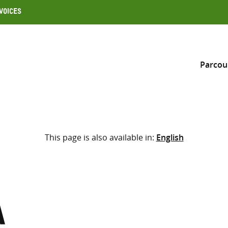
Voices
Parcou
Inclure
This page is also available in:
English
Sélectionner l’emplacement d
RECHERCHE
Saisir
les
termes
a
de