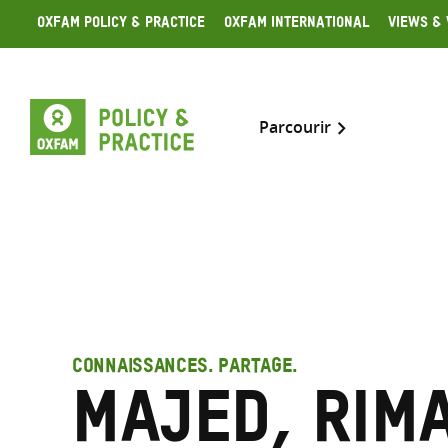
Skip
Oxfam Policy & Practice
Oxfam International
Views & 
to
content
Parcourir
CONNAISSANCES. PARTAGE.
Majed, Rim