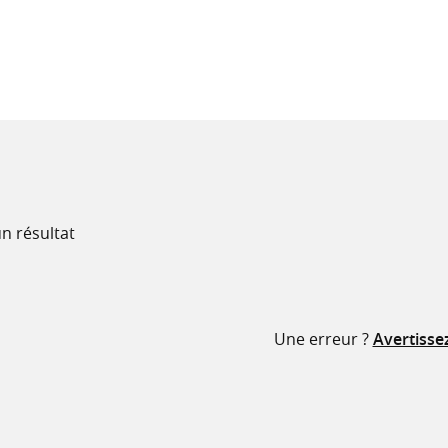
recherche
ressources
n résultat
Une erreur ?
Avertisse