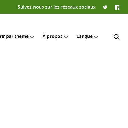
Suivez-nous sur les réseaux sociaux
Twitter
Faceb
rir par thème
À propos
Langue
English
e recherche
R