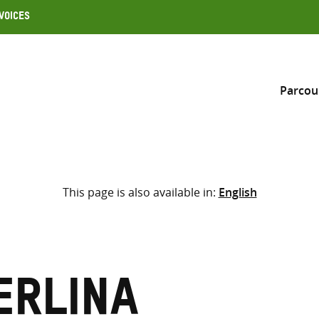
Voices
Parcou
Inclure
This page is also available in:
English
Sélectionner l’emplacement d
RECHERCHE
Saisir
les
termes
erlina
de