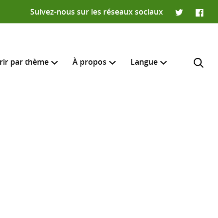
Suivez-nous sur les réseaux sociaux
Twitter
Faceb
rir par thème
À propos
Langue
English
e recherche
R