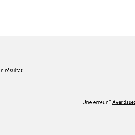
recherche
ressources
n résultat
Une erreur ?
Avertisse