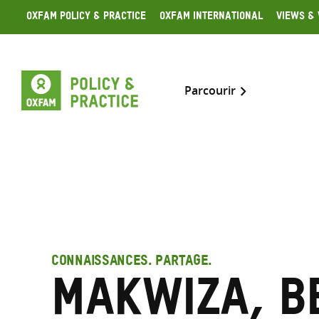
Skip
Oxfam Policy & Practice
Oxfam International
Views & 
to
content
Parcourir
CONNAISSANCES. PARTAGE.
Makwiza, B