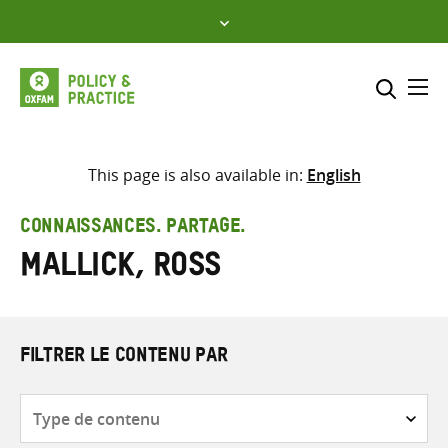
Skip
to
content
Me
Inclure
Sélectionner l’emplacement d
This page is also available in:
English
RECHERCHER
Saisir
CONNAISSANCES. PARTAGE.
les
Mallick, Ross
termes
de
recherche
FILTRER LE CONTENU PAR
Type
de