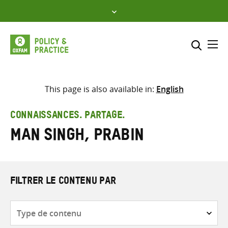
Skip
to
content
Me
Inclure
Sélectionner l’emplacement d
This page is also available in:
English
RECHERCHER
Saisir
CONNAISSANCES. PARTAGE.
les
Man Singh, Prabin
termes
de
recherche
FILTRER LE CONTENU PAR
Type
de