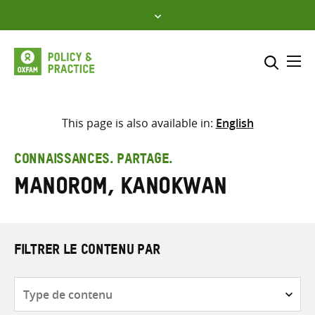
Skip
to
content
Me
Inclure
Sélectionner l’emplacement d
This page is also available in:
English
RECHERCHER
Saisir
CONNAISSANCES. PARTAGE.
les
Manorom, Kanokwan
termes
de
recherche
FILTRER LE CONTENU PAR
Type
de