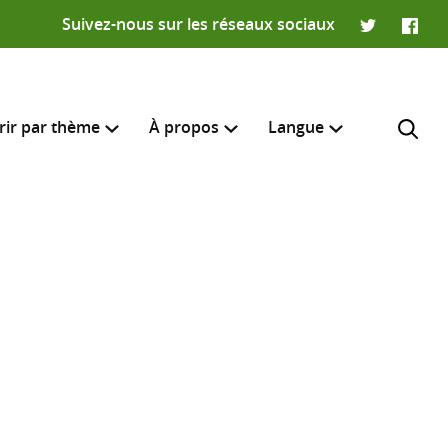
Suivez-nous sur les réseaux sociaux
Twitter
Faceb
rir par thème
À propos
Langue
English
e recherche
R