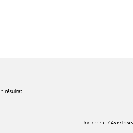
recherche
n
ressources
n résultat
Une erreur ?
Avertisse