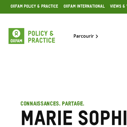
Skip
Oxfam Policy & Practice
Oxfam International
Views & 
to
content
Parcourir
CONNAISSANCES. PARTAGE.
Marie Soph