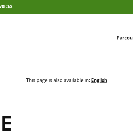
Voices
Parcou
Inclure
This page is also available in:
English
Sélectionner l’emplacement d
RECHERCHE
Saisir
les
termes
ie
de