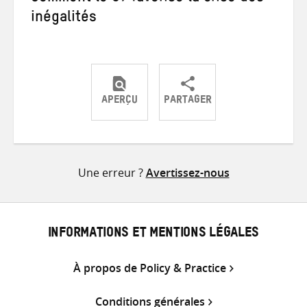
inégalités
APERÇU
PARTAGER
Partager
Partager
Partager
sur
sur
par
Twitter
Facebook
e-
Une erreur ?
Avertissez-nous
mail
INFORMATIONS ET MENTIONS LÉGALES
À propos de Policy & Practice
Conditions générales