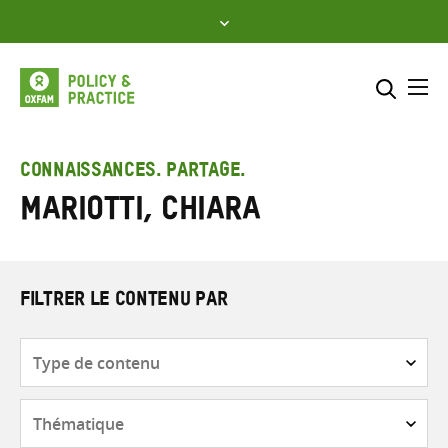
Skip
to
content
Me
Inclure
Sélectionner l’emplacement d
CONNAISSANCES. PARTAGE.
Mariotti, Chiara
RECHERCHER
Saisir
les
termes
de
FILTRER LE CONTENU PAR
recherche
Type
de
contenu
Thématique