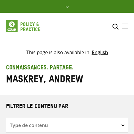
Skip
to
content
Me
Inclure
Sélectionner l’emplacement d
This page is also available in:
English
RECHERCHER
Saisir
CONNAISSANCES. PARTAGE.
les
Maskrey, Andrew
termes
de
recherche
FILTRER LE CONTENU PAR
Type
de