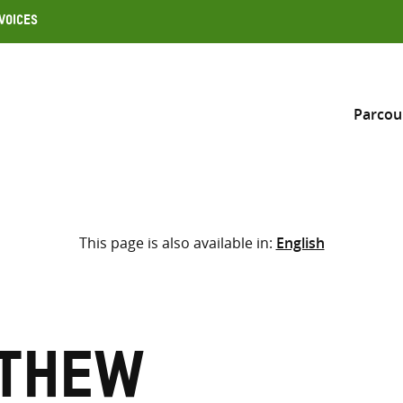
Voices
Parcou
Inclure
This page is also available in:
English
Sélectionner l’emplacement d
RECHERCHE
Saisir
les
termes
tthew
de