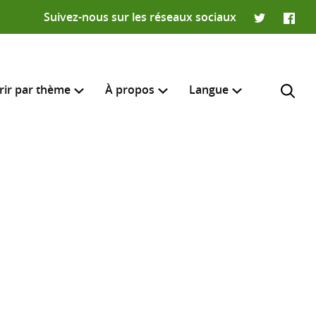
Suivez-nous sur les réseaux sociaux
Twitter
Faceb
rir par thème
À propos
Langue
English
e recherche
R