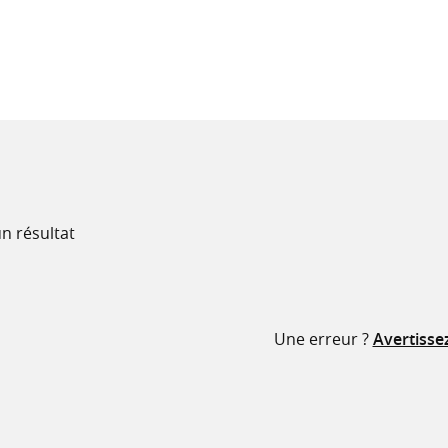
recherche
ressources
n résultat
Une erreur ?
Avertisse