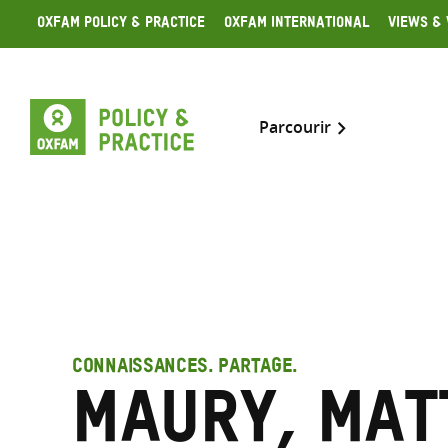
Skip
Oxfam Policy & Practice
Oxfam International
Views & 
to
content
Parcourir
CONNAISSANCES. PARTAGE.
Maury, Ma