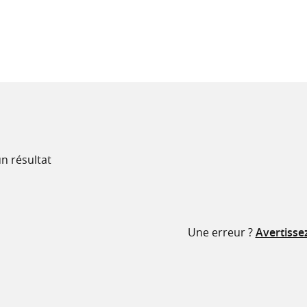
recherche
ressources
n résultat
Une erreur ?
Avertisse