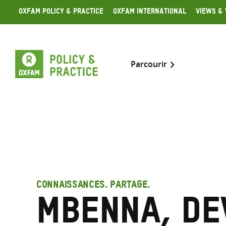
Skip
Oxfam Policy & Practice
Oxfam International
Views & 
to
content
Parcourir
CONNAISSANCES. PARTAGE.
Mbenna, De