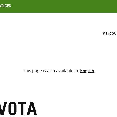
Voices
Parcou
Inclure
This page is also available in:
English
Sélectionner l’emplacement d
RECHERCHE
Saisir
les
termes
vota
de