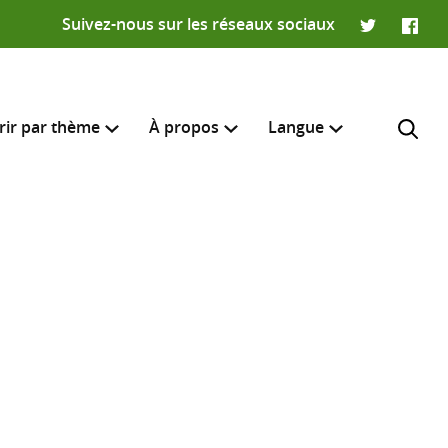
Suivez-nous sur les réseaux sociaux
Twitter
Faceb
rir par thème
À propos
Langue
English
e recherche
R