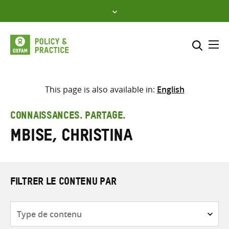
Skip
to
content
Me
Inclure
Sélectionner l’emplacement d
This page is also available in:
English
RECHERCHER
Saisir
CONNAISSANCES. PARTAGE.
les
Mbise, Christina
termes
de
recherche
FILTRER LE CONTENU PAR
Type
de