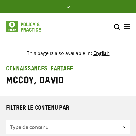
Skip
to
content
Me
Inclure
Sélectionner l’emplacement d
This page is also available in:
English
RECHERCHER
Saisir
CONNAISSANCES. PARTAGE.
les
McCoy, David
termes
de
recherche
FILTRER LE CONTENU PAR
Type
de