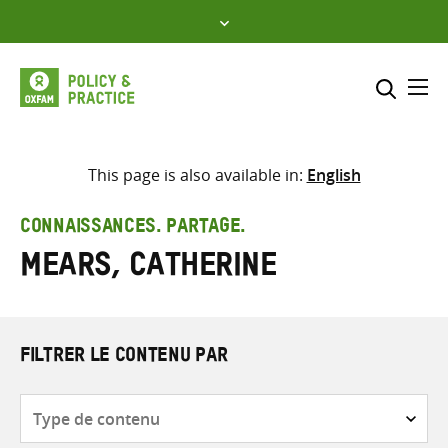
Skip
to
content
Me
Inclure
Sélectionner l’emplacement d
This page is also available in:
English
RECHERCHER
Saisir
CONNAISSANCES. PARTAGE.
les
Mears, Catherine
termes
de
recherche
FILTRER LE CONTENU PAR
Type
de