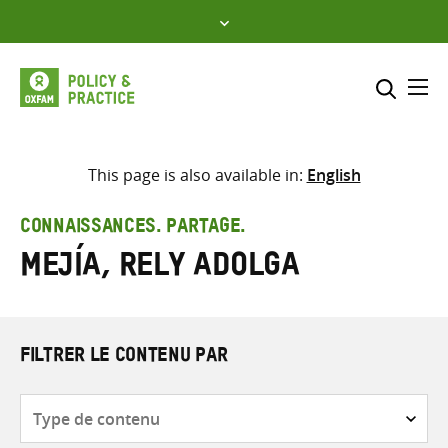
Skip
to
content
Me
Inclure
Sélectionner l’emplacement d
This page is also available in:
English
RECHERCHER
Saisir
CONNAISSANCES. PARTAGE.
les
Mejía, Rely Adolga
termes
de
recherche
FILTRER LE CONTENU PAR
Type
de