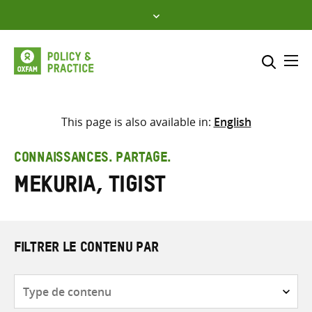
Skip
to
content
Me
Inclure
Sélectionner l’emplacement d
This page is also available in:
English
RECHERCHER
Saisir
CONNAISSANCES. PARTAGE.
les
Mekuria, Tigist
termes
de
recherche
FILTRER LE CONTENU PAR
Type
de