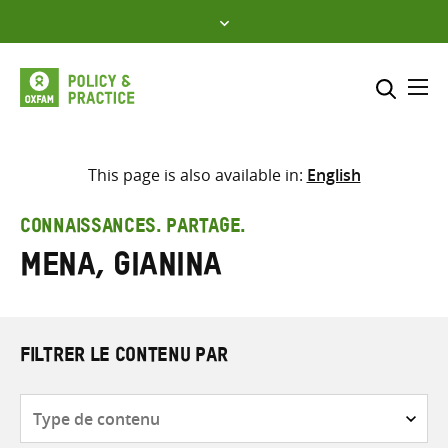
Skip
to
content
Me
Inclure
Sélectionner l’emplacement d
This page is also available in:
English
RECHERCHER
Saisir
CONNAISSANCES. PARTAGE.
les
Mena, Gianina
termes
de
recherche
FILTRER LE CONTENU PAR
Type
de