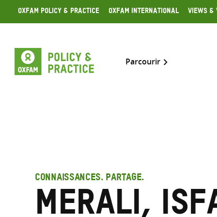
Skip
Oxfam Policy & Practice
Oxfam International
Views & 
to
content
Parcourir
CONNAISSANCES. PARTAGE.
Merali, Is