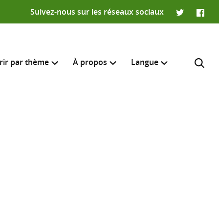
Suivez-nous sur les réseaux sociaux
Twitter
Faceb
rir par thème
À propos
Langue
English
e recherche
R