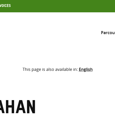
Voices
Parcou
Inclure
This page is also available in:
English
Sélectionner l’emplacement d
RECHERCHE
Saisir
les
termes
fahan
de