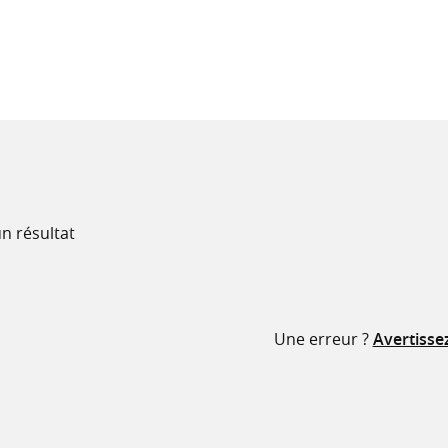
recherche
ressources
n résultat
Une erreur ?
Avertisse