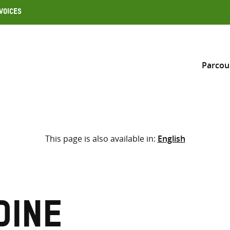
Voices
Parcou
Inclure
This page is also available in:
English
Sélectionner l’emplacement d
RECHERCHE
Saisir
les
termes
dine
de