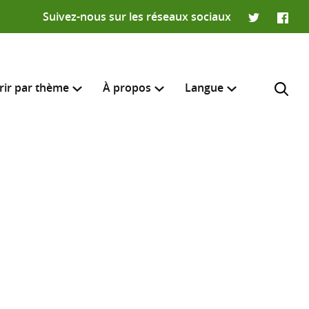
Suivez-nous sur les réseaux sociaux
Twitter
Faceb
rir par thème
À propos
Langue
English
e recherche
R