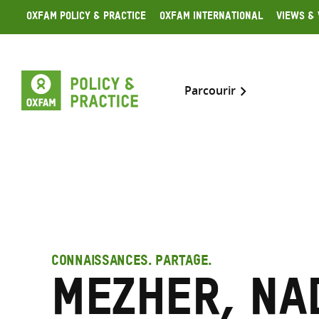
Skip
Oxfam Policy & Practice
Oxfam International
Views & 
to
content
Parcourir
CONNAISSANCES. PARTAGE.
Mezher, Na