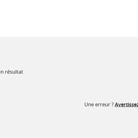
recherche
ressources
n résultat
Une erreur ?
Avertisse